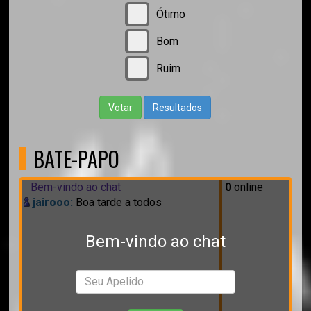
Ótimo
Bom
Ruim
Votar
Resultados
BATE-PAPO
Bem-vindo ao chat
0
online
jairooo:
Boa tarde a todos
Bem-vindo ao chat